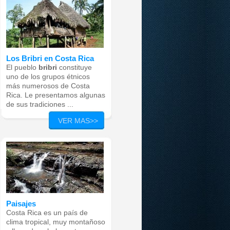
Los Bribri en Costa Rica
El pueblo
bribri
constituye
uno de los grupos étnicos
más numerosos de Costa
Rica. Le presentamos algunas
de sus tradiciones ...
VER MAS>>
Paisajes
Costa Rica es un país de
clima tropical, muy montañoso