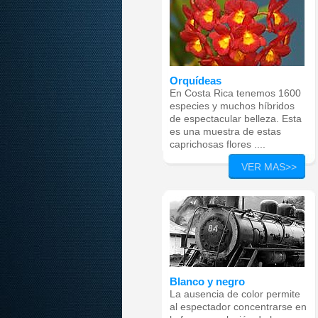
Orquídeas
En Costa Rica tenemos 1600
especies y muchos híbridos
de espectacular belleza. Esta
es una muestra de estas
caprichosas flores .
...
VER MAS>>
Blanco y negro
La ausencia de color permite
al espectador concentrarse en