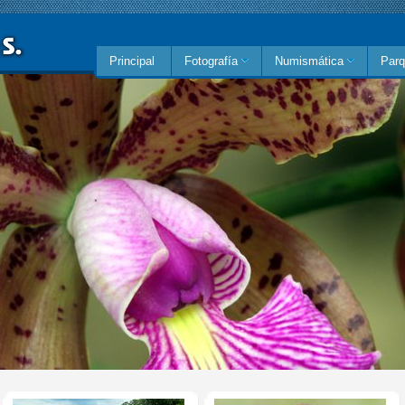
Principal
Fotografía
Numismática
Parq